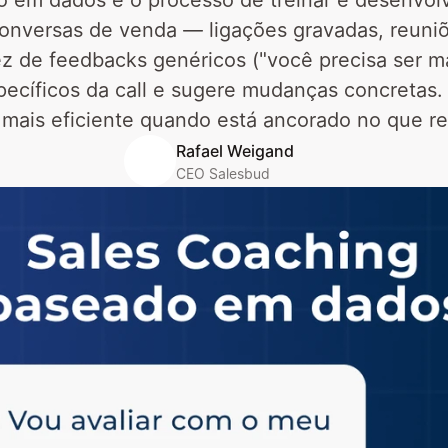
 em dados é o processo de treinar e desenvol
onversas de venda — ligações gravadas, reuniões
 de feedbacks genéricos ("você precisa ser mais
cíficos da call e sugere mudanças concretas. O
e mais eficiente quando está ancorado no que 
Rafael Weigand
CEO Salesbud