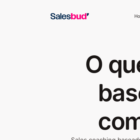
H
O qu
bas
com