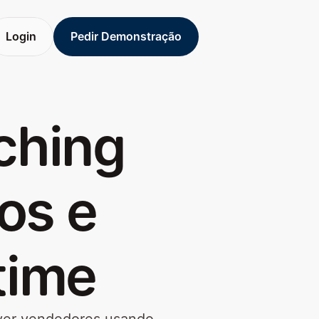
Login
Pedir Demonstração
Login
Pedir Demonstração
ching
os e
time