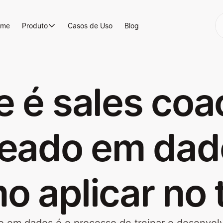
ome
Produto
Casos de Uso
Blog
e é sales coa
eado em dad
o aplicar no 