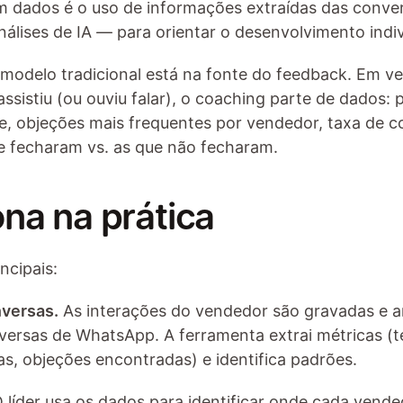
 dados é o uso de informações extraídas das conve
nálises de IA — para orientar o desenvolvimento indi
modelo tradicional está na fonte do feedback. Em vez
 assistiu (ou ouviu falar), o coaching parte de dados:
te, objeções mais frequentes por vendedor, taxa de co
e fecharam vs. as que não fecharam.
na na prática
ncipais:
nversas.
 As interações do vendedor são gravadas e an
versas de WhatsApp. A ferramenta extrai métricas (t
as, objeções encontradas) e identifica padrões.
O líder usa os dados para identificar onde cada vende