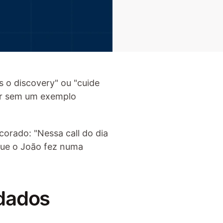
 o discovery" ou "cuide 
ar sem um exemplo 
rado: "Nessa call do dia 
que o João fez numa 
 dados