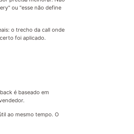
ry" ou "esse não define 
is: o trecho da call onde 
erto foi aplicado.
edback é baseado em 
 vendedor.
nútil ao mesmo tempo. O 